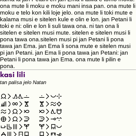
ona mute li moku e moku mani insa pan. ona mute li
moku e telo kon kili loje jelo. ona mute li toki mute e
kalama musi e sitelen kule e olin e lon. jan Petani li
toki e ni: olin e lon li suli tawa ona. ni tan ona li
sitelen e sitelen musi mute. sitelen e sitelen musi li
pona tawa ona.sitelen musi pi jan Petani li pona
tawa jan Ema. jan Ema li sona mute e sitelen musi
pi jan Petani. jan Ema li pona tawa jan Petani: jan
Petani li pona tawa jan Ema. ona mute li pilin e
pona.
kasi lili
tan palisa jelo Natan
󱤑󱤧󱤖󱥩󱤬
󱤬󱤧󱥔󱥸︀
󱥚󱤡󱤄󱤧󱤣
󱤣󱤧󱥪󱥤
󱥪󱤡󱤑󱤧󱤔
󱤔󱤧󱥩󱤻
󱤰󱤡󱤑󱤧󱥢
󱥢󱤧󱤢󱥦
󱥒󱥃󱤼󱤧󱤗
󱤗󱤧󱤥󱥔
󱤞󱤼󱤧󱥠󱤥
󱤥󱤧󱥘󱥆