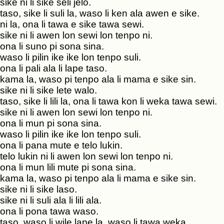
sike ni li sike seli jelo.
taso, sike li suli la, waso li ken ala awen e sike.
ni la, ona li tawa e sike tawa sewi.
sike ni li awen lon sewi lon tenpo ni.
ona li suno pi sona sina.
waso li pilin ike ike lon tenpo suli.
ona li pali ala li lape taso.
kama la, waso pi tenpo ala li mama e sike sin.
sike ni li sike lete walo.
taso, sike li lili la, ona li tawa kon li weka tawa sewi.
sike ni li awen lon sewi lon tenpo ni.
ona li mun pi sona sina.
waso li pilin ike ike lon tenpo suli.
ona li pana mute e telo lukin.
telo lukin ni li awen lon sewi lon tenpo ni.
ona li mun lili mute pi sona sina.
kama la, waso pi tenpo ala li mama e sike sin.
sike ni li sike laso.
sike ni li suli ala li lili ala.
ona li pona tawa waso.
taso, waso li wile lape la, waso li tawa weka.