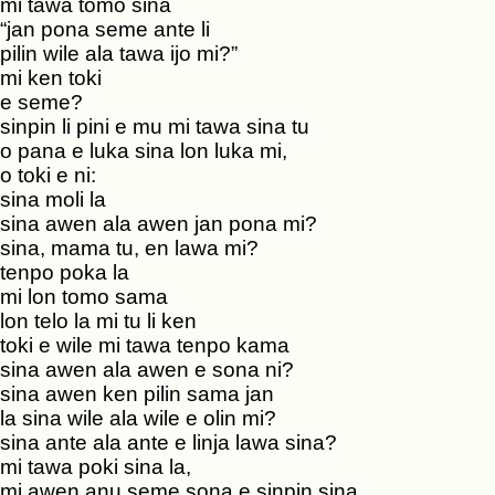
mi tawa tomo sina
“jan pona seme ante li
pilin wile ala tawa ijo mi?”
mi ken toki
e seme?
sinpin li pini e mu mi tawa sina tu
o pana e luka sina lon luka mi,
o toki e ni:
sina moli la
sina awen ala awen jan pona mi?
sina, mama tu, en lawa mi?
tenpo poka la
mi lon tomo sama
lon telo la mi tu li ken
toki e wile mi tawa tenpo kama
sina awen ala awen e sona ni?
sina awen ken pilin sama jan
la sina wile ala wile e olin mi?
sina ante ala ante e linja lawa sina?
mi tawa poki sina la,
mi awen anu seme sona e sinpin sina