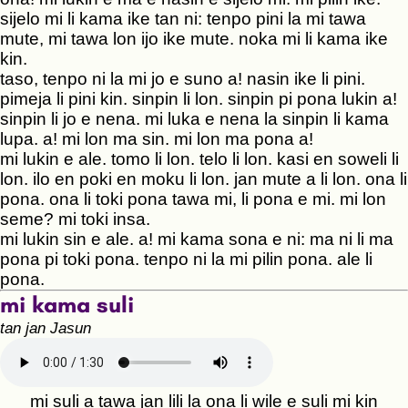
sijelo mi li kama ike tan ni: tenpo pini la mi tawa
mute, mi tawa lon ijo ike mute. noka mi li kama ike
kin.
taso, tenpo ni la mi jo e suno a! nasin ike li pini.
pimeja li pini kin. sinpin li lon. sinpin pi pona lukin a!
sinpin li jo e nena. mi luka e nena la sinpin li kama
lupa. a! mi lon ma sin. mi lon ma pona a!
mi lukin e ale. tomo li lon. telo li lon. kasi en soweli li
lon. ilo en poki en moku li lon. jan mute a li lon. ona li
pona. ona li toki pona tawa mi, li pona e mi. mi lon
seme? mi toki insa.
mi lukin sin e ale. a! mi kama sona e ni: ma ni li ma
pona pi toki pona. tenpo ni la mi pilin pona. ale li
pona.
mi kama suli
tan jan Jasun
mi suli a tawa jan lili la ona li wile e suli mi kin