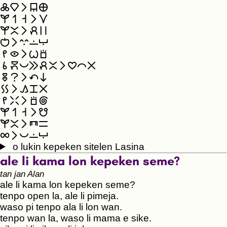
󱤟󱤛󱤧󱤥󱤰
󱤗󱥳󱥨󱤧󱥣
󱤗󱤆󱤧󱥉󱥮
󱤚󱤧󱥦󱤬󱤅
󱤴󱤮󱤧󱥷󱥡
󱥞󱤶󱥔󱤉󱥉󱤆󱤧󱥎󱤍󱤂
󱥅󱥙󱤧󱥧󱥁
󱤝󱤧󱤖󱥐󱤂
󱤴󱥶󱤧󱥡󱤾
󱤗󱥳󱥨󱤧󱤻
󱤗󱤆󱤧󱥘󱥖
󱤄󱤧󱥔󱤬󱤅
o lukin kepeken sitelen Lasina
ale li kama lon kepeken seme?
tan jan Alan
ale li kama lon kepeken seme?
tenpo open la, ale li pimeja.
waso pi tenpo ala li lon wan.
tenpo wan la, waso li mama e sike.