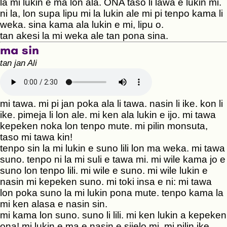
la mi lukin e ma lon ala. ONA taso li lawa e lukin mi.
ni la, lon supa lipu mi la lukin ale mi pi tenpo kama li
weka. sina kama ala lukin e mi, lipu o.
tan akesi la mi weka ale tan pona sina.
ma sin
tan jan Ali
mi tawa. mi pi jan poka ala li tawa. nasin li ike. kon li
ike. pimeja li lon ale. mi ken ala lukin e ijo. mi tawa
kepeken noka lon tenpo mute. mi pilin monsuta,
taso mi tawa kin!
tenpo sin la mi lukin e suno lili lon ma weka. mi tawa
suno. tenpo ni la mi suli e tawa mi. mi wile kama jo e
suno lon tenpo lili. mi wile e suno. mi wile lukin e
nasin mi kepeken suno. mi toki insa e ni: mi tawa
lon poka suno la mi lukin pona mute. tenpo kama la
mi ken alasa e nasin sin.
mi kama lon suno. suno li lili. mi ken lukin a kepeken
ona! mi lukin e ma e nasin e sijelo mi. mi pilin ike.