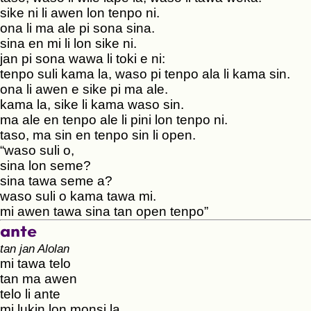
sike ni li awen lon tenpo ni.
ona li ma ale pi sona sina.
sina en mi li lon sike ni.
jan pi sona wawa li toki e ni:
tenpo suli kama la, waso pi tenpo ala li kama sin.
ona li awen e sike pi ma ale.
kama la, sike li kama waso sin.
ma ale en tenpo ale li pini lon tenpo ni.
taso, ma sin en tenpo sin li open.
“waso suli o,
sina lon seme?
sina tawa seme a?
waso suli o kama tawa mi.
mi awen tawa sina tan open tenpo”
ante
tan jan Alolan
mi tawa telo
tan ma awen
telo li ante
mi lukin lon monsi la