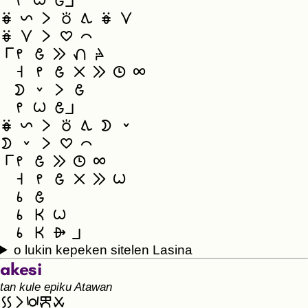
zz 󱤴 󱥷 󱤓to
󱤁 󱤩 󱤧 󱥬 󱥩 󱤁 󱥣
󱤁 󱥣 󱤧 󱥎 󱤍
te󱤴 󱤓 󱤉 󱤭 󱥴
zz 󱥨 󱤴 󱤓 󱤂 󱤉 󱥫 󱤄
zz 󱤺 󱤨 󱤧 󱤓
zz 󱤴 󱥷 󱤓to
󱤁 󱤩 󱤧 󱥬 󱥩 󱤺 󱤨
󱤺 󱤨 󱤧 󱥎 󱤍
te󱤴 󱤓 󱤉 󱥫 󱤄
zz 󱥨 󱤴 󱤓 󱤂 󱤉 󱥷
zz 󱥞 󱤓
zz 󱥞 󱤘 󱥷
zz 󱥞 󱤘 󱤃 to
o lukin kepeken sitelen Lasina
akesi
tan kule epiku Atawan
󱤝󱤧󱥵󱤙󱥱