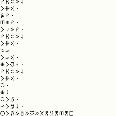
mi ken ante e ni
li alasa ala.
jaki mi.
sijelo pakala mi.
li anpa e mi.
mi ken ante e ni
li alasa ala.
telo sewi
li sewi ala.
ma li ko taso.
mi ken ante e ni
li alasa ala.
jan.
ma la
jan li toki.
ona li mu kin.
ijo li pana e sona e pilin e ala kepeken kon kepeken sijelo kepeken lipu