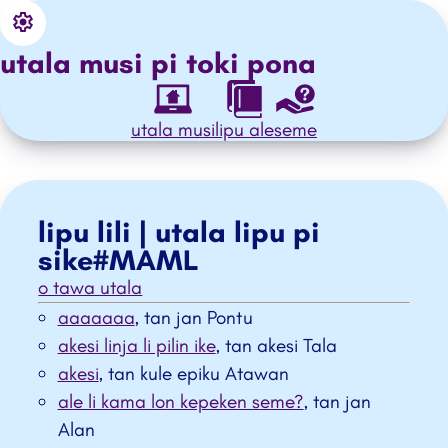
Settings
o ante e ilo
utala musi pi
toki pona
utala musi
lipu ale
seme
lipu lili | utala lipu pi
sike#MAML
o tawa utala
aaaaaaa
, tan jan Pontu
akesi linja li pilin ike
, tan akesi Tala
akesi
, tan kule epiku Atawan
ale li kama lon kepeken seme?
, tan jan
Alan