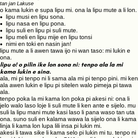
tan jan Lakuse
o kama lukin e supa lipu mi. ona la lipu mute a li lon.
lipu musi en lipu sona.
lipu nasa en lipu pona.
lipu suli en lipu pi suli mute.
lipu meli en lipu mije en lipu tonsi
nimi en toki en nasin jan!
lipu mute a li awen tawa ijo ni wan taso: mi lukin e
ona.
lipu o! o pilin ike lon sona ni: tenpo ala la mi
kama lukin e sina.
ala, mi pi tenpo ni li sama ala mi pi tenpo pini. mi ken
ala awen lukin e lipu pi sitelen walo pimeja pi tawa
ala.
tenpo poka la mi kama lon poka pi akesi ni: ona li
jelo walo laso loje li suli mute li ken ante e sijelo. mu
suli la lipu mani mute kasi laso li pana waso tan uta
ona. suno suli en kalama wawa la sijelo ona li kama
linja li kama lon lupa lili insa pi lukin mi.
akesi li tawa sike li kama selo pi lukin mi tu. tenpo ni