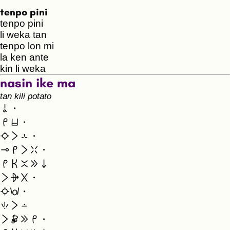
tenpo pini
tenpo pini
li weka tan
tenpo lon mi
la ken ante
kin li weka
nasin ike ma
tan kili potato
a.
mi open.
suno li sin.
lape mi li weka.
mi ken ante e ni
li alasa ala.
suno wawa.
seli li lon
li jaki e mi.