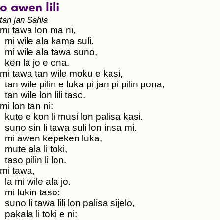
o awen lili
tan jan Sahla
mi tawa lon ma ni,
mi wile ala kama suli.
mi wile ala tawa suno,
ken la jo e ona.
mi tawa tan wile moku e kasi,
tan wile pilin e luka pi jan pi pilin pona,
tan wile lon lili taso.
mi lon tan ni:
kute e kon li musi lon palisa kasi.
suno sin li tawa suli lon insa mi.
mi awen kepeken luka,
mute ala li toki,
taso pilin li lon.
mi tawa,
la mi wile ala jo.
mi lukin taso:
suno li tawa lili lon palisa sijelo,
pakala li toki e ni: