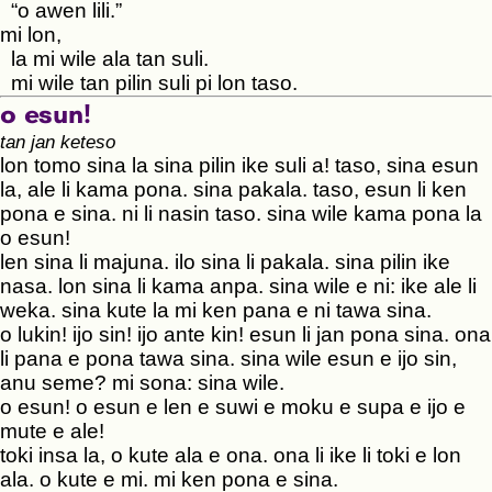
“o awen lili.”
mi lon,
la mi wile ala tan suli.
mi wile tan pilin suli pi lon taso.
o esun!
tan jan keteso
lon tomo sina la sina pilin ike suli a! taso, sina esun
la, ale li kama pona. sina pakala. taso, esun li ken
pona e sina. ni li nasin taso. sina wile kama pona la
o esun!
len sina li majuna. ilo sina li pakala. sina pilin ike
nasa. lon sina li kama anpa. sina wile e ni: ike ale li
weka. sina kute la mi ken pana e ni tawa sina.
o lukin! ijo sin! ijo ante kin! esun li jan pona sina. ona
li pana e pona tawa sina. sina wile esun e ijo sin,
anu seme? mi sona: sina wile.
o esun! o esun e len e suwi e moku e supa e ijo e
mute e ale!
toki insa la, o kute ala e ona. ona li ike li toki e lon
ala. o kute e mi. mi ken pona e sina.