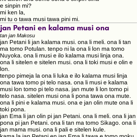
e sinpin mi?
mi ken la,
mi tu o tawa musi tawa pini mi.
jan Petani en kalama musi ona
tan jan Makosu
jan Petani li jan kalama musi. ona li meli. ona li tan
ma tomo Potulan. tenpo ni la ona li lon ma tomo
Nuyoka. ona li musi e ilo kalama musi linja ona.
ona li sitelen e sitelen musi. ona li toki musi e olin e
lon.
tenpo pimeja la ona li luka e ilo kalama musi linja
ona tawa tomo pi telo nasa. ona li musi e kalama
musi lon tomo pi telo nasa. jan mute li lon tomo pi
telo nasa. sitelen musi ona li pona tawa ona mute.
ona li pini e kalama musi. ona e jan olin mute ona li
toki pona.
jan Ema li jan olin pi jan Petani. ona li meli. ona li jan
pona pi jan Petani. ona li tan ma tomo Sikago. ona li
jan mama musi. ona li pali e sitelen kule.
kama la jan Petani en jan Ema li tawa e tomo moku.