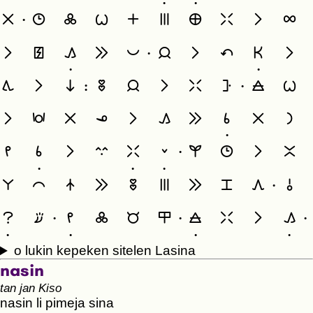
·
·
󱤂
·
󱥫
󱤟
󱥷
󱤊
󱤼
󱤰
󱥶
󱤧
󱤄
󱤧
󱥈
󱤖
󱤉
󱥔
·
󱤑
󱤧
󱥧
󱤘
󱤧
·
·
󱥩
󱤧
󱥁
:
󱥅
󱤑
󱤧
󱥶
󱥟
·
󱤞
󱥷
󱤧
󱥵
󱤂
󱥆
󱤧
󱤖
󱤉
󱥞
󱤂
󱤡
·
󱤴
󱥞
󱤧
󱥦
󱥶
󱤨
·
󱤗
󱥫
󱤧
󱤆
·
·
·
󱤇
󱤍
󱤿
󱤉
󱥅
󱤼
󱤉
󱥐
󱤈
·
󱥄
󱥙
󱥸
·
󱤴
󱤟
󱤲
󱤎
·
󱤞
󱥶
󱤧
󱤖
·
·
·
·
·
o lukin kepeken sitelen Lasina
nasin
tan jan Kiso
nasin li pimeja sina