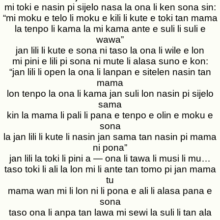
mi toki e nasin pi sijelo nasa la ona li ken sona sin:
“mi moku e telo li moku e kili li kute e toki tan mama
la tenpo li kama la mi kama ante e suli li suli e
wawa”
jan lili li kute e sona ni taso la ona li wile e lon
mi pini e lili pi sona ni mute li alasa suno e kon:
“jan lili li open la ona li lanpan e sitelen nasin tan
mama
lon tenpo la ona li kama jan suli lon nasin pi sijelo
sama
kin la mama li pali li pana e tenpo e olin e moku e
sona
la jan lili li kute li nasin jan sama tan nasin pi mama
ni pona”
jan lili la toki li pini a — ona li tawa li musi li mu…
taso toki li ali la lon mi li ante tan tomo pi jan mama
tu
mama wan mi li lon ni li pona e ali li alasa pana e
sona
taso ona li anpa tan lawa mi sewi la suli li tan ala