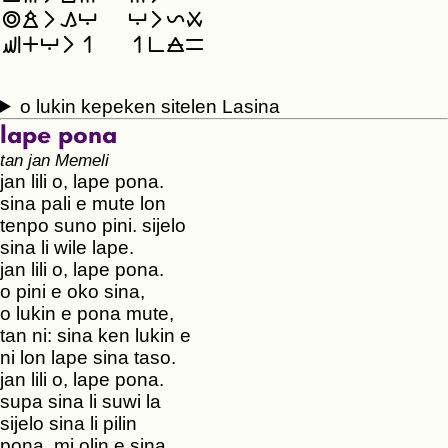
󱥜󱤒󱤧󱤖󱤅
󱤅󱤧󱤩󱥱
󱥚󱤊󱤅󱤧󱥳
󱥳󱥍󱤞󱥖
o lukin kepeken sitelen Lasina
lape pona
tan jan Memeli
jan lili o, lape pona.
sina pali e mute lon
tenpo suno pini. sijelo
sina li wile lape.
jan lili o, lape pona.
o pini e oko sina,
o lukin e pona mute,
tan ni: sina ken lukin e
ni lon lape sina taso.
jan lili o, lape pona.
supa sina li suwi la
sijelo sina li pilin
pona. mi olin e sina,