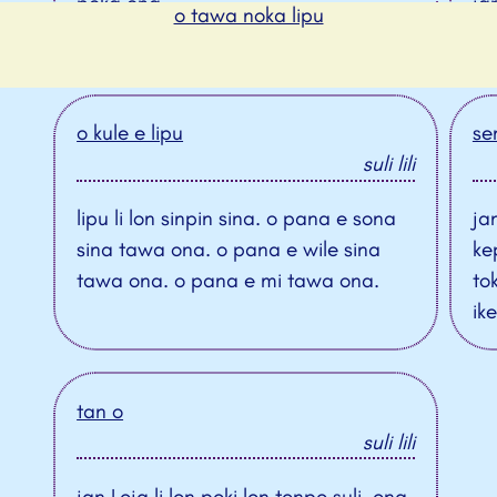
poka ona .
ja
o tawa noka lipu
lipu nimi suli pi sitelen namako
o kule e lipu
se
suli lili
lipu li lon sinpin sina. o pana e sona
ja
sina tawa ona. o pana e wile sina
ke
tawa ona. o pana e mi tawa ona.
tok
ik
tan o
suli lili
jan Leja li lon poki lon tenpo suli. ona