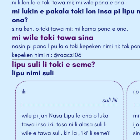
ni li lon la o toki tawa mi; mi wile pona e ona.
mi lukin e pakala toki lon insa pi lipu
ona?
sina ken. o toki tawa mi; mi kama pona e ona.
mi wile toki tawa sina
nasin pi pana lipu la o toki kepeken nimi ni: tokipo
kepeken nimi ni: @raacz106
lipu suli li toki e seme?
lipu nimi suli
iki
ilo
suli lili
wile pi jan Nasa Lipu la ona o luka
mi
tawa insa iki. taso ni li alasa suli li
ijo
wile e tawa suli. kin la , 'iki' li seme?
si