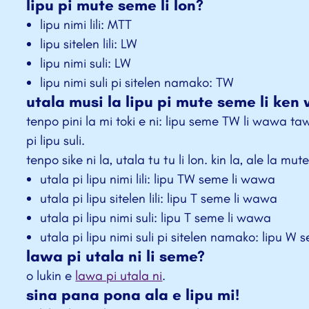
lipu pi mute seme li lon?
lipu nimi lili: MTT
lipu sitelen lili: LW
lipu nimi suli: LW
lipu nimi suli pi sitelen namako: TW
utala musi la lipu pi mute seme li ke
tenpo pini la mi toki e ni: lipu seme TW li wawa tawa
pi lipu suli.
tenpo sike ni la, utala tu tu li lon. kin la, ale la mute
utala pi lipu nimi lili: lipu TW seme li wawa
utala pi lipu sitelen lili: lipu T seme li wawa
utala pi lipu nimi suli: lipu T seme li wawa
utala pi lipu nimi suli pi sitelen namako: lipu W
lawa pi utala ni li seme?
o lukin e
lawa pi utala ni
.
sina pana pona ala e lipu mi!