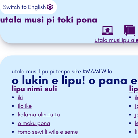
Settings
o ante e ilo
Switch to English
utala musi pi
toki pona
utala musi
lipu al
utala musi lipu pi tenpo sike #MAMLW la
o lukin e lipu! o pana e 
lipu nimi suli
lip
iki
i
ilo ike
j
kalama olin tu tu
j
o moku pona
l
tomo sewi li wile e seme
l