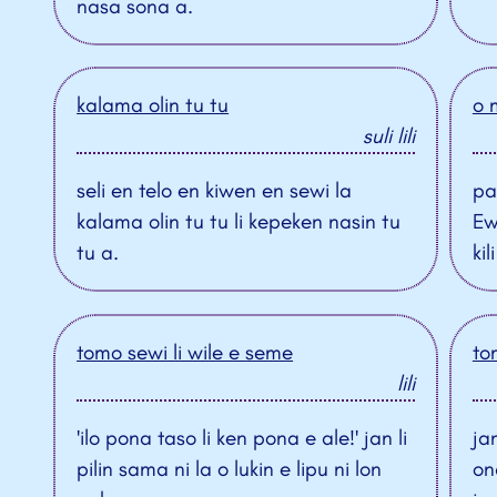
nasa sona a.
kalama olin tu tu
o 
suli lili
seli en telo en kiwen en sewi la
pa
kalama olin tu tu li kepeken nasin tu
Ewa
tu a.
ki
tomo sewi li wile e seme
to
lili
'ilo pona taso li ken pona e ale!' jan li
ja
pilin sama ni la o lukin e lipu ni lon
on