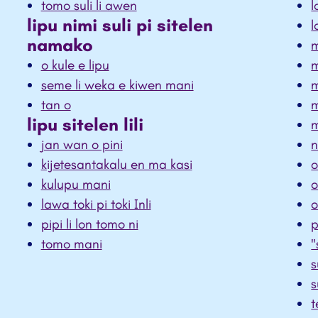
tomo suli li awen
l
lipu nimi suli pi sitelen
l
namako
m
o kule e lipu
m
seme li weka e kiwen mani
m
tan o
m
lipu sitelen lili
m
jan wan o pini
n
kijetesantakalu en ma kasi
o
kulupu mani
o
lawa toki pi toki Inli
o
pipi li lon tomo ni
p
tomo mani
"
s
s
t