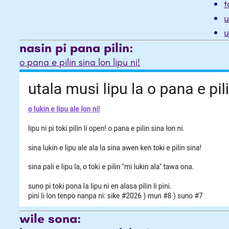
t
u
nasin pi pana pilin:
o pana e pilin sina lon lipu ni!
wile sona: