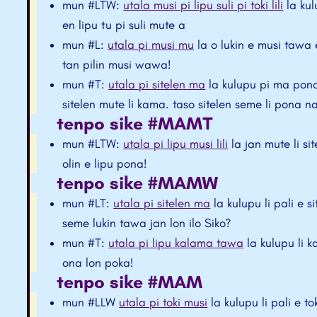
mun #LTW:
utala musi pi lipu suli pi toki lili
la kulu
en lipu tu pi suli mute a
mun #L:
utala pi musi mu
la o lukin e musi tawa 
tan pilin musi wawa!
mun #T:
utala pi sitelen ma
la kulupu pi ma pona l
sitelen mute li kama. taso sitelen seme li pona
tenpo sike #MAMT
mun #LTW:
utala pi lipu musi lili
la jan mute li si
olin e lipu pona!
tenpo sike #MAMW
mun #LT:
utala pi sitelen ma
la kulupu li pali e s
seme lukin tawa jan lon ilo Siko?
mun #T:
utala pi lipu kalama tawa
la kulupu li k
ona lon poka!
tenpo sike #MAM
mun #LLW
utala pi toki musi
la kulupu li pali e to