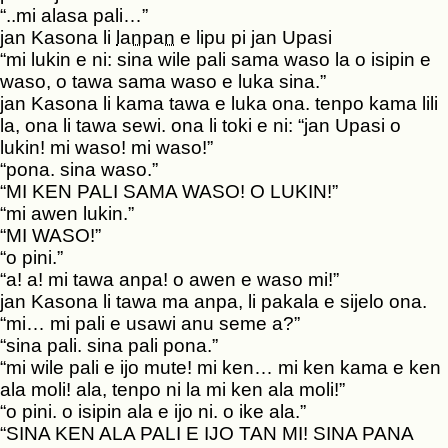
“..mi alasa pali…”
jan Kasona li
lanpan
e lipu pi jan Upasi
“mi lukin e ni: sina wile pali sama waso la o isipin e
waso, o tawa sama waso e luka sina.”
jan Kasona li kama tawa e luka ona. tenpo kama lili
la, ona li tawa sewi. ona li toki e ni: “jan Upasi o
lukin! mi waso! mi waso!”
“pona. sina waso.”
“MI KEN PALI SAMA WASO! O LUKIN!”
“mi awen lukin.”
“MI WASO!”
“o pini.”
“a! a! mi tawa anpa! o awen e waso mi!”
jan Kasona li tawa ma anpa, li pakala e sijelo ona.
“mi… mi pali e usawi anu seme a?”
“sina pali. sina pali pona.”
“mi wile pali e ijo mute! mi ken… mi ken kama e ken
ala moli! ala, tenpo ni la mi ken ala moli!”
“o pini. o isipin ala e ijo ni. o ike ala.”
“SINA KEN ALA PALI E IJO TAN MI! SINA PANA