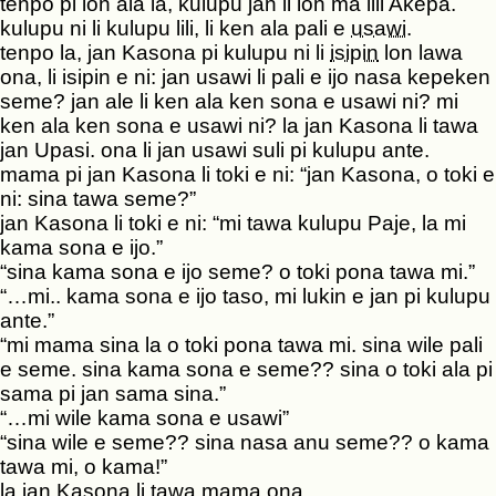
tenpo pi lon ala la, kulupu jan li lon ma lili Akepa.
kulupu ni li kulupu lili, li ken ala pali e
usawi
.
tenpo la, jan Kasona pi kulupu ni li
isipin
lon lawa
ona, li isipin e ni: jan usawi li pali e ijo nasa kepeken
seme? jan ale li ken ala ken sona e usawi ni? mi
ken ala ken sona e usawi ni? la jan Kasona li tawa
jan Upasi. ona li jan usawi suli pi kulupu ante.
mama pi jan Kasona li toki e ni: “jan Kasona, o toki e
ni: sina tawa seme?”
jan Kasona li toki e ni: “mi tawa kulupu Paje, la mi
kama sona e ijo.”
“sina kama sona e ijo seme? o toki pona tawa mi.”
“…mi.. kama sona e ijo taso, mi lukin e jan pi kulupu
ante.”
“mi mama sina la o toki pona tawa mi. sina wile pali
e seme. sina kama sona e seme?? sina o toki ala pi
sama pi jan sama sina.”
“…mi wile kama sona e usawi”
“sina wile e seme?? sina nasa anu seme?? o kama
tawa mi, o kama!”
la jan Kasona li tawa mama ona.