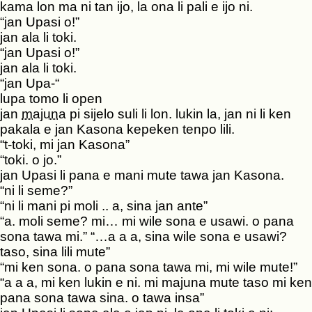
kama lon ma ni tan ijo, la ona li pali e ijo ni.
“jan Upasi o!”
jan ala li toki.
“jan Upasi o!”
jan ala li toki.
“jan Upa-“
lupa tomo li open
jan
majuna
pi sijelo suli li lon. lukin la, jan ni li ken
pakala e jan Kasona kepeken tenpo lili.
“t-toki, mi jan Kasona”
“toki. o jo.”
jan Upasi li pana e mani mute tawa jan Kasona.
“ni li seme?”
“ni li mani pi moli .. a, sina jan ante”
“a. moli seme? mi… mi wile sona e usawi. o pana
sona tawa mi.” “…a a a, sina wile sona e usawi?
taso, sina lili mute”
“mi ken sona. o pana sona tawa mi, mi wile mute!”
“a a a, mi ken lukin e ni. mi majuna mute taso mi ken
pana sona tawa sina. o tawa insa”