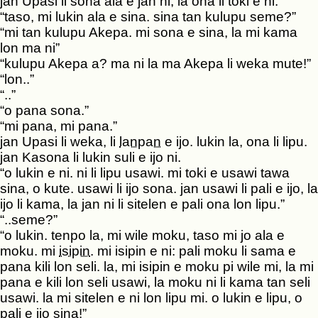
jan Upasi li sona ala e jan ni, la ona li toki e ni:
“taso, mi lukin ala e sina. sina tan kulupu seme?”
“mi tan kulupu Akepa. mi sona e sina, la mi kama
lon ma ni”
“kulupu Akepa a? ma ni la ma Akepa li weka mute!”
“lon..”
“..”
“o pana sona.”
“mi pana, mi pana.”
jan Upasi li weka, li
lanpan
e ijo. lukin la, ona li lipu.
jan Kasona li lukin suli e ijo ni.
“o lukin e ni. ni li lipu usawi. mi toki e usawi tawa
sina, o kute. usawi li ijo sona. jan usawi li pali e ijo, la
ijo li kama, la jan ni li sitelen e pali ona lon lipu.”
“..seme?”
“o lukin. tenpo la, mi wile moku, taso mi jo ala e
moku. mi
isipin
. mi isipin e ni: pali moku li sama e
pana kili lon seli. la, mi isipin e moku pi wile mi, la mi
pana e kili lon seli usawi, la moku ni li kama tan seli
usawi. la mi sitelen e ni lon lipu mi. o lukin e lipu, o
pali e ijo sina!”