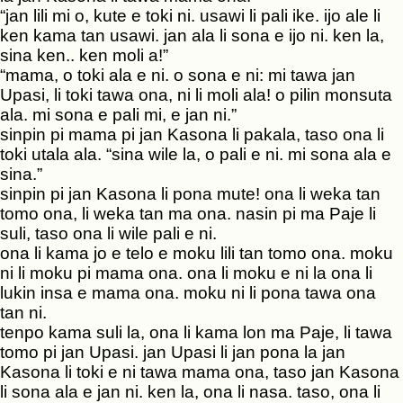
“jan lili mi o, kute e toki ni. usawi li pali ike. ijo ale li
ken kama tan usawi. jan ala li sona e ijo ni. ken la,
sina ken.. ken moli a!”
“mama, o toki ala e ni. o sona e ni: mi tawa jan
Upasi, li toki tawa ona, ni li moli ala! o pilin monsuta
ala. mi sona e pali mi, e jan ni.”
sinpin pi mama pi jan Kasona li pakala, taso ona li
toki utala ala. “sina wile la, o pali e ni. mi sona ala e
sina.”
sinpin pi jan Kasona li pona mute! ona li weka tan
tomo ona, li weka tan ma ona. nasin pi ma Paje li
suli, taso ona li wile pali e ni.
ona li kama jo e telo e moku lili tan tomo ona. moku
ni li moku pi mama ona. ona li moku e ni la ona li
lukin insa e mama ona. moku ni li pona tawa ona
tan ni.
tenpo kama suli la, ona li kama lon ma Paje, li tawa
tomo pi jan Upasi. jan Upasi li jan pona la jan
Kasona li toki e ni tawa mama ona, taso jan Kasona
li sona ala e jan ni. ken la, ona li nasa. taso, ona li