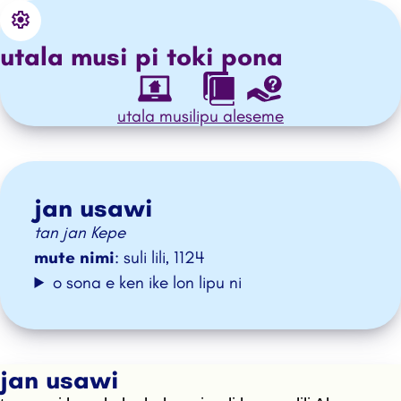
Settings
o ante e ilo
utala musi pi
toki pona
utala musi
lipu ale
seme
jan usawi
tan jan Kepe
mute nimi
: suli lili, 1124
o sona e ken ike lon lipu ni
jan usawi