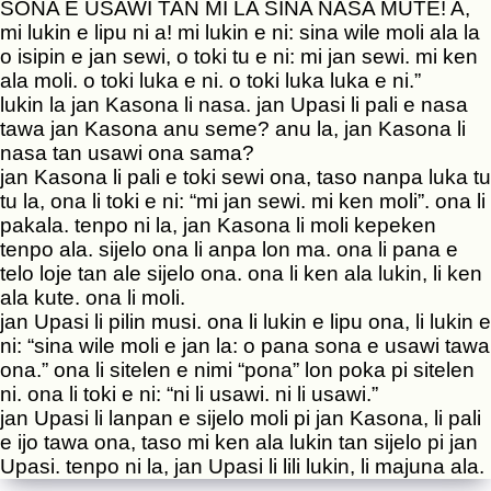
SONA E USAWI TAN MI LA SINA NASA MUTE! A,
mi lukin e lipu ni a! mi lukin e ni: sina wile moli ala la
o isipin e jan sewi, o toki tu e ni: mi jan sewi. mi ken
ala moli. o toki luka e ni. o toki luka luka e ni.”
lukin la jan Kasona li nasa. jan Upasi li pali e nasa
tawa jan Kasona anu seme? anu la, jan Kasona li
nasa tan usawi ona sama?
jan Kasona li pali e toki sewi ona, taso nanpa luka tu
tu la, ona li toki e ni: “mi jan sewi. mi ken moli”. ona li
pakala. tenpo ni la, jan Kasona li moli kepeken
tenpo ala. sijelo ona li anpa lon ma. ona li pana e
telo loje tan ale sijelo ona. ona li ken ala lukin, li ken
ala kute. ona li moli.
jan Upasi li pilin musi. ona li lukin e lipu ona, li lukin e
ni: “sina wile moli e jan la: o pana sona e usawi tawa
ona.” ona li sitelen e nimi “pona” lon poka pi sitelen
ni. ona li toki e ni: “ni li usawi. ni li usawi.”
jan Upasi li lanpan e sijelo moli pi jan Kasona, li pali
e ijo tawa ona, taso mi ken ala lukin tan sijelo pi jan
Upasi. tenpo ni la, jan Upasi li lili lukin, li majuna ala.